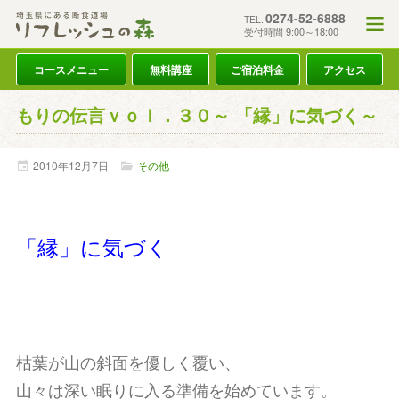
0274-52-6888
TEL.
受付時間 9:00～18:00
コースメニュー
無料講座
ご宿泊料金
アクセス
もりの伝言ｖｏｌ．３０～ 「縁」に気づく～
2010年
12月
7日
その他
「縁」に気づく
枯葉が山の斜面を優しく覆い、
山々は深い眠りに入る準備を始めています。