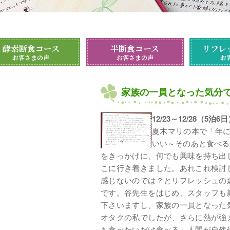
酵素断食コース
半断食コース
リフレ
お客さまの声
お客さまの声
お
家族の一員となった気分
12/23～12/28（5
夏木マリの本で「年に
いい～そのあと食べる
をきっかけに、何でも興味を持ち出
こに行き着きました。あれこれ検討
感じないのでは？とリフレッシュの
です。谷先生をはじめ、スタッフも
下さいますし、家族の一員となった
オタクの私でしたが、さらに熱が強
を食べたいだけ食べる」人間が自然