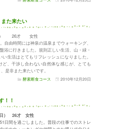
・また来たい
2泊3日） 26才 女性
た。自由時間には神泉の温泉までウォーキング、
盤浴に行きました。規則正しい生活、山・緑・
いい生活はとてもリフレッシュになりました。
けど、干渉し合わない自然体な感じが、とても
き、是非また来たいです。
酵素断食コース
2010年
12月
20日
す！！
泊52日） 26才 女性
51日間を過ごしました。普段の仕事でのストレ
中でのウォーキングや仲間とのお喋りで自分を