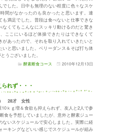
んでした。日中も無理のない程度に色々なスケ
す時間がなかったのも良かったと思います。連
ても満足でした。普段は食べないと仕事できな
べなくてもこんなにスッキリ動けるのだと驚き
り、ここにいるほど体操できたりはできなくて
きがあったので、それを取り入れていきたいと
たいと思いました。ベリーダンス＆そば打ち体
がとうございました。
酵素断食コース
2010年
12月
13日
えられず・・・
3日） 28才 女性
重10ｋｇ増＆食欲も抑えられず、友人と2人で参
断食を予想していましたが、意外と酵素ジュー
のないスケジュールで安心しました。実際に経
ウォーキングなどいい感じでスケジュールが組み