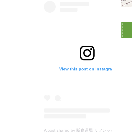
View this post on Instagram
A post shared by 断食道場 リフレッシュの森 (@danjiki_refresh_saitama)