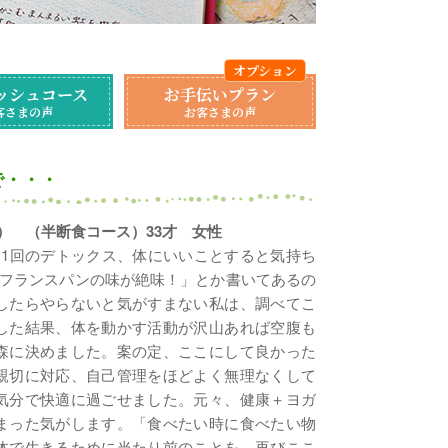
ッシュコース
お手伝いプラン
客さまの声
お客さまの声
で・・・
泊6日） （半断食コース）33才 女性
1回のデトックス、体にいいことすると気持ち
フランスパンの味が絶味！」とか書いてあるの
したらやらないと気がすまない私は、調べてこ
した結果、体を動かす活動が沢山あれば空腹も
森に決めました。案の定、ここにして良かった
親切に対応、自己管理をほどよく無理なくして
気分で快適に過ごせました。元々、健康＋ヨガ
まった気がします。「食べたい時に食べたい物
体で生きるために当たり前のことを、再びここ