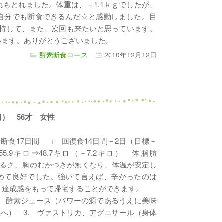
もとれました。体重は、－1.1ｋｇでしたが、
自分でも断食できるんだ☆と感動しました。目
維持して、また、次回も来たいと思っています。
います。ありがとうございました。
酵素断食コース
2010年
12月
12日
37日） 56才 女性
断食17日間 → 回復食14日間＋2日（目標－
5.9キロ⇒48.7キロ（－7.2キロ） 体脂肪
のだるさ、胸のむかつきが無くなり、体温が安定し
めて良好でした。強いて言えば、辛かったのは
。達成感をもって帰宅することができます。
. 酵素ジュース（パワーの源であるうえに美味
感へ） 3. ヴァストリカ、アグニサール（身体