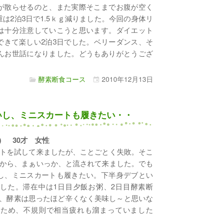
が散らせるのと、また実際そこまでお腹が空く
は2泊3日で1.5ｋｇ減りました。今回の身体リ
は十分注意していこうと思います。ダイエット
できて楽しい2泊3日でした。ベリーダンス、そ
んお世話になりました。どうもありがとうござ
酵素断食コース
2010年
12月
13日
いし、ミニスカートも履きたい・・
3日） 30才 女性
トを試して来ましたが、ことごとく失敗。そこ
から、まぁいっか、と流されて来ました。でも
し、ミニスカートも履きたい。下半身デブとい
した。滞在中は1日目夕飯お粥、2日目酵素断
が、酵素は思ったほど辛くなく美味し～と思いな
るため、不規則で相当疲れも溜まっていました