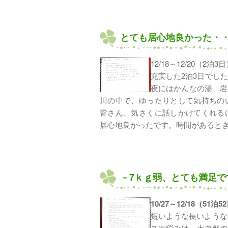
とても居心地良かった・
12/18～12/20（
充実した2泊3日でし
夜にはかんなの湯、岩
川の中で、ゆったりとして気持ちの
皆さん、気さくに話しかけてくれる
居心地良かったです。時間があると
－7ｋｇ弱、とても満足で
10/27～12/18（51
短いような長いような
スや悩みは、大自然の