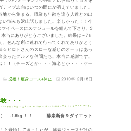
ガティブ志向はいつの間にか消えていました。
各地から集まる、職業も年齢も違う人達との出
ない悩みも沢山話しました。楽しかった！！今
はマイペースにスケジュールを組んで下さり、3
。本当にありがとうございました。結果は－7ｋ
ん、色んな所に連れて行ってくれてありがとう
味☆ヒロトさんのスローな感じのオーラはあっ
出会ったグルメな仲間たち。本当に感謝です。
ね！！（チーズとか・・・海老とか・・・ケー
必達！痩身コース※休止
2010年
12月
18日
体験・・・
2泊3日） -1.5kg ！！ 酵素断食＆ダイエット
！と覚悟してきましたが、酵素ジュースだけの