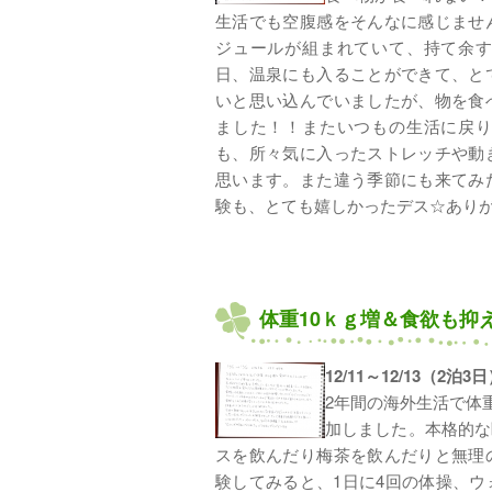
生活でも空腹感をそんなに感じませ
ジュールが組まれていて、持て余
日、温泉にも入ることができて、と
いと思い込んでいましたが、物を食
ました！！またいつもの生活に戻
も、所々気に入ったストレッチや動
思います。また違う季節にも来てみ
験も、とても嬉しかったデス☆あり
体重10ｋｇ増＆食欲も抑
12/11～12/13（2泊
2年間の海外生活で体
加しました。本格的な
スを飲んだり梅茶を飲んだりと無理
験してみると、1日に4回の体操、