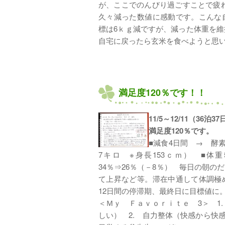
が、ここでのんびり過ごすことで疲れ
久々減った数値に感動です。こんな
標は6ｋｇ減ですが、減った体重を
自宅に戻ったら玄米を食べようと思
満足度120％です！！
11/5～12/11（36泊
満足度120％です。
■減食4日間 → 酵素
7キロ ※身長153ｃｍ） ■体重5
34％⇒26％（－8％） 毎日の朝
て上昇など等。滞在中通して体調極
12日間の停滞期、最終日に目標値に
＜Ｍｙ Ｆａｖｏｒｉｔｅ 3＞ 1
しい） 2. 自力整体（快感から快