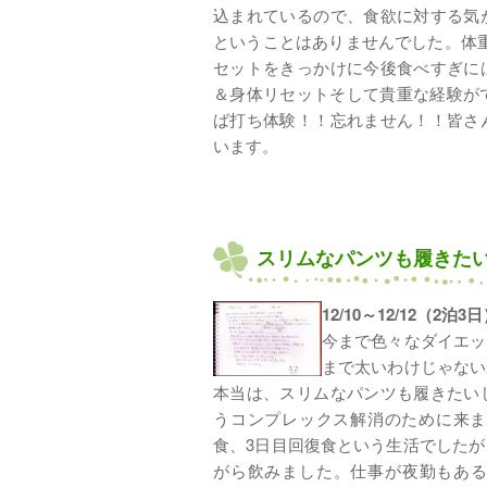
込まれているので、食欲に対する気
ということはありませんでした。体重
セットをきっかけに今後食べすぎに
＆身体リセットそして貴重な経験が
ば打ち体験！！忘れません！！皆さ
います。
スリムなパンツも履きた
12/10～12/12（2泊
今まで色々なダイエッ
まで太いわけじゃない
本当は、スリムなパンツも履きたい
うコンプレックス解消のために来ま
食、3日目回復食という生活でした
がら飲みました。仕事が夜勤もあ