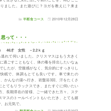
なりました。また遊びに？ヨガを教えに？来ま
半断食コース
2010年
12月
28日
と思って・・・
3日） 46才 女性 －2.2ｋｇ
ら逃れて伺いました。クリスマスはもう大きく
に過ごすこともなく、体の毒を排出したいなぁ
けでしたが、空腹感がなく、気分的にすっきりし
ら快眠で、体調もとても良いです。車で来たの
と、かんなの湯へ行き、岩盤浴3回、汗をたくさ
にとてもリラックスでき、またすぐに伺いたい
方、長期滞在の皆様、ご一緒できた方々、ステ
スマスのトールペイントもいただき、とても嬉
で、お元気で。
酵素断食コース
2010年
12月
23日