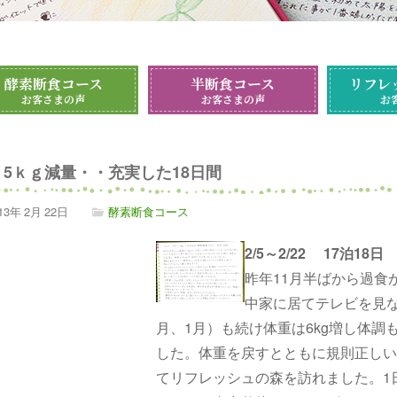
酵素断食コース
半断食コース
リフレ
お客さまの声
お客さまの声
お
5ｋｇ減量・・充実した18日間
13年
2月
22日
酵素断食コース
2/5～2/22 17泊18日
昨年11月半ばから過食
中家に居てテレビを見な
月、1月）も続け体重は6kg増し体
した。体重を戻すとともに規則正しい
てリフレッシュの森を訪れました。1