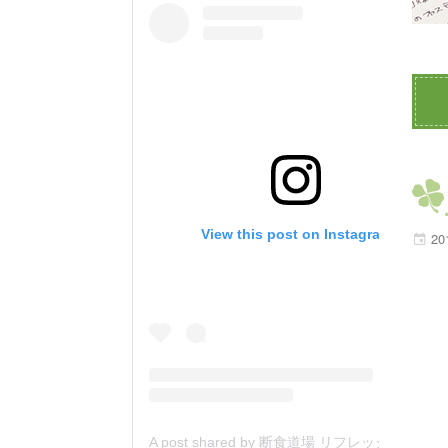
View this post on Instagram
20
A post shared by 断食道場 リフレッシュの森 (@danjiki_refresh_saitama)