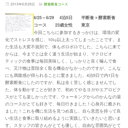
2013年
6月
29日
酵素断食コース
6/25～6/29 4泊5日 半断食＋酵素断食
コース 23歳女性 東京
今回こちらに参加するきっかけは、環境の変
化でストレスを感じ、10㎏以上太ってしまったことです。ま
た生活も大変不規則で、体もボロボロでした。こちらに来て
からは、今までとは全く違う生活が始まり、マクロビオ
ティックの食事は毎回美味しく、しっかりと良く噛んで食
べ、又汁物は普段全く取る機会がなかったのですが、こんな
にも満腹感が得られることに驚きました。4泊5日で内1日を
酵素断食にしたのですが、私は全く苦しく感じませんでし
た。体を動かすことが好きで、初めてやるヨガやエアロビク
スがとても楽しかったです。ウォーキングからのかんなの湯
のコースがとても好きで、毎日行きました！心身共に癒され
ました！これを機に生活を見つめ直し、自ら意思を持って良
い生活と食事に取り組めるように実践していきたいと思いま
す。スタッフの皆さんがとても優しく、自由な雰囲気がとて