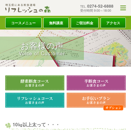
0274-52-6888
TEL.
受付時間 9:00～18:00
コースメニュー
無料講座
ご宿泊料金
アクセス
お客様の声
Voice of Customer
酵素断食コース
半断食コース
お客さまの声
お客さまの声
リフレッシュコース
お手伝いプラン
お客さまの声
お客さまの声
10㎏以上太って・・・