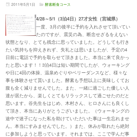
2011年
5月
1日
酵素断食コース
4/28～5/1（3泊4日）27才女性（宮城県）
一度、3月の後半に予約を入れさせて頂いてい
たのですが、震災の為、断念せざるをえない
状態となり、とても残念に思っていました。どうしても行き
たい気持ちを抑えきれず、失礼とは思いましたが、予定の4
日前に電話で予約を取らせて頂きました。本当に来て良かっ
たと思います！！3泊4日は短い期間でしたが、ウォーキング
や日に4回の体操、温泉めぐりやベリーダンスなど、様々な
事を体験させて貰いました。酵素も予想以上に美味しくてお
腹も全く減りませんでした。また、一緒に過ごした優しい人
達が居たから、楽しくとてもリラックスして過ごせたのだと
思います。谷先生をはじめ、木村さん、ヒロさんにも良くし
て頂き、本当にありがとうございました。（ウォーキングの
途中で迷子になった私を助けていただいた事は一生忘れませ
ん。本当にすみませんでした。）また、休みが取れたら絶対
に参加しようと思っています。それまでは、ここで学んだ事