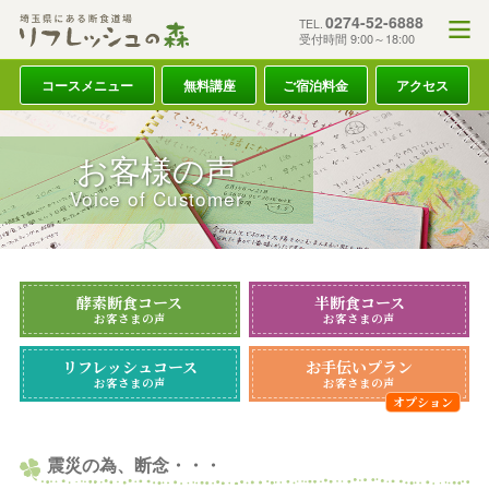
0274-52-6888
TEL.
受付時間 9:00～18:00
コースメニュー
無料講座
ご宿泊料金
アクセス
お客様の声
Voice of Customer
酵素断食コース
半断食コース
お客さまの声
お客さまの声
リフレッシュコース
お手伝いプラン
お客さまの声
お客さまの声
震災の為、断念・・・