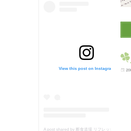
View this post on Instagram
20
A post shared by 断食道場 リフレッシュの森 (@danjiki_refresh_saitama)