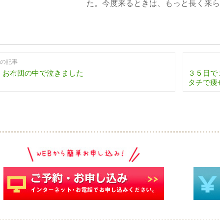
た。今度来るときは、もっと長く来ら
の記事
、お布団の中で泣きました
３５日で
タチで痩