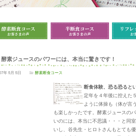
酵素断食コース
半断食コース
リフレ
お客さまの声
お客さまの声
お
酵素ジュースのパワーには、本当に驚きです！
07年
5月
5日
酵素断食コース
断食体験、恐る恐ると
定年を４年後に控えた
ように体操も（体が言
も楽しかったです。酵素ジュースのパ
いのには、本当に不思議・・・と同室
いし、谷先生・ヒロトさんもとても優