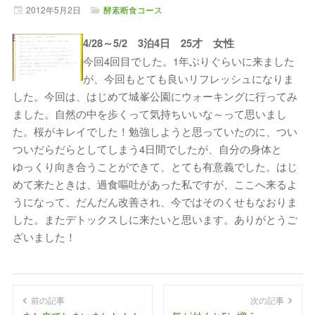
2012年
5月
2日
酵素断食コース
4/28～5/2 3泊4日 25才 女性
今回4回目でした。1年ぶりぐらいに来ました
が、今回もとても良いリフレッシュになりま
した。今回は、はじめて城峯公園にウォーキングに行ってみ
ました。自然の中を歩くって気持ちいいな～って思いまし
た。桜がキレイでした！勉強しようと思っていたのに、つい
ついだらだらとしてしまう4日間でしたが、自分の身体と
ゆっくり向き合うことができて、とても有意義でした。はじ
めて来たときは、過食嘔吐があった私ですが、ここへ来るよ
うになって、だんだん改善され、今ではそのくせもなおりま
した。またデトックスしに来たいと思います。ありがとうご
ざいました！
前の記事
次の記事