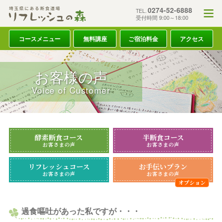
0274-52-6888
TEL.
受付時間 9:00～18:00
コースメニュー
無料講座
ご宿泊料金
アクセス
お客様の声
Voice of Customer
酵素断食コース
半断食コース
お客さまの声
お客さまの声
リフレッシュコース
お手伝いプラン
お客さまの声
お客さまの声
過食嘔吐があった私ですが・・・