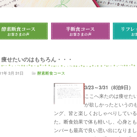
酵素断食コース
半断食コース
リフレ
お客さまの声
お客さまの声
お
痩せたいのはもちろん・・・
11年
3月
31日
酵素断食コース
3/23～3/31（8泊9日）
ここへ来たのは痩せた
が欲しかったというの
ング、皆と楽しくおしゃべりしている
た。断食効果で体も軽いし、心身とも
ンバーも最高で良い思い出になりまし