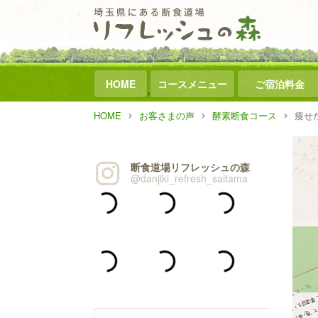
HOME
コースメニュー
ご宿泊料金
HOME
お客さまの声
酵素断食コース
痩せ
断食道場リフレッシュの森
@danjiki_refresh_saitama