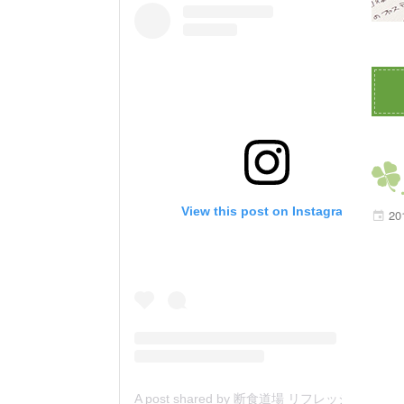
View this post on Instagram
20
A post shared by 断食道場 リフレッシュの森 (@danjiki_refresh_saitama)