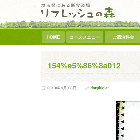
HOME
コースメニュー
ご宿泊料金
154%e5%86%8a012
2019年
9月
28日
danjikidiet