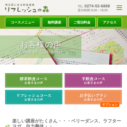
0274-52-6888
TEL.
受付時間 9:00～18:00
コースメニュー
無料講座
ご宿泊料金
アクセス
お客様の声
Voice of Customer
酵素断食コース
半断食コース
お客さまの声
お客さまの声
リフレッシュコース
お手伝いプラン
お客さまの声
お客さまの声
楽しい講座がたくさん・・・ベリーダンス、ラフター
ヨガ、自力整体・・