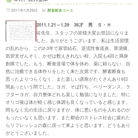
2011年
1月
29日
酵素断食コース
2011.1.21～1.29 36才 男 Ｓ・Ｈ
谷先生、スタッフの皆様大変お世話になりま
した。ありがとうございます。私は生活習慣
の乱れから、この2-3年で尿管結石、逆流性食道炎、胃潰瘍、
気管支ぜんそく、かぜは数えきれない程、入院も4回と満身
創痍でした。もう、断食道場で体を休め、薬に頼らない、自
然に治癒できる体作りをしたく来た次第です。酵素断食も
思ったよりつらくなく、また楽しい講座がたくさんあり9日
間あっという間でした。ヨガ、そば打ち、ベリーダンス、ラ
フターヨガ、自力整体どれも楽しく勉強になりました。特に
オリゴ後は体が軽く感じ体調も良くなっていると感じます。
間もなく元の生活に戻りますが、体に悪いものを入れるのが
もったいなくも思います。また都会のストレス社会に疲れた
らリフレッシュの森に戻って来ようと思います。どうもあり
がとうございました。