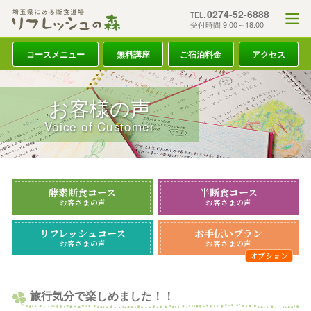
0274-52-6888
TEL.
受付時間 9:00～18:00
コースメニュー
無料講座
ご宿泊料金
アクセス
お客様の声
Voice of Customer
酵素断食コース
半断食コース
お客さまの声
お客さまの声
リフレッシュコース
お手伝いプラン
お客さまの声
お客さまの声
旅行気分で楽しめました！！