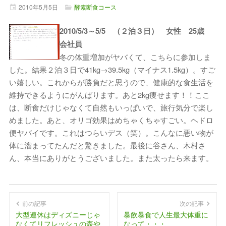
2010年
5月
5日
酵素断食コース
2010/5/3～5/5 （２泊３日） 女性 25歳
会社員
冬の体重増加がヤバくて、こちらに参加しま
した。結果２泊３日で41kg→39.5kg（マイナス1.5kg）。すご
い嬉しい。これからが勝負だと思うので、健康的な食生活を
維持できるようにがんばります。あと2kg痩せます！！ここ
は、断食だけじゃなくて自然もいっぱいで、旅行気分で楽し
めました。あと、オリゴ効果はめちゃくちゃすごい。ヘドロ
便ヤバイです。これはつらいデス（笑）。こんなに悪い物が
体に溜まってたんだと驚きました。最後に谷さん、木村さ
ん、本当にありがとうございました。また太ったら来ます。
前の記事
次の記事
大型連休はディズニーじゃ
暴飲暴食で人生最大体重に
なくてリフレッシュの森や
なって・・・