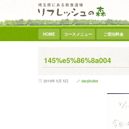
HOME
コースメニュー
ご宿泊料金
145%e5%86%8a004
2019年
5月
5日
danjikidiet