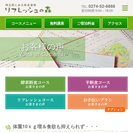
0274-52-6888
TEL.
受付時間 9:00～18:00
コースメニュー
無料講座
ご宿泊料金
アクセス
お客様の声
Voice of Customer
酵素断食コース
半断食コース
お客さまの声
お客さまの声
リフレッシュコース
お手伝いプラン
お客さまの声
お客さまの声
体重10ｋｇ増＆食欲も抑えられず・・・