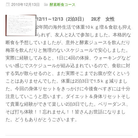
2010年
12月
13日
酵素断食コース
12/11～12/13（2泊3日） 28才 女性
2年間の海外生活で体重10ｋｇ増＆食欲も抑え
られず、友人と2人で参加しました。本格的な
断食を予想していましたが、意外と酵素ジュースを飲んだり
梅茶を飲んだりと無理のないスケジュールで安心しました。
実際に経験してみると、1日に4回の体操、ウォーキングなど
いい感じでスケジュールが組み込まれているので、食欲に対
する気が散らせるのと、また実際そこまでお腹が空くという
ことはありませんでした。体重は2泊3日で1.5ｋｇ減りまし
た。今回の身体リセットをきっかけに今後食べすぎには十分
注意していこうと思います。ダイエット＆身体リセットそし
て貴重な経験ができて楽しい2泊3日でした。ベリーダンス、
そば打ち体験！！忘れません！！皆さんお世話になりまし
た。どうもありがとうございます。