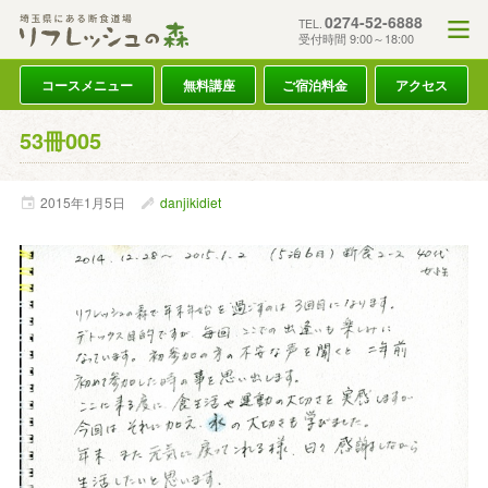
0274-52-6888
TEL.
受付時間 9:00～18:00
コースメニュー
無料講座
ご宿泊料金
アクセス
53冊005
2015年
1月
5日
danjikidiet