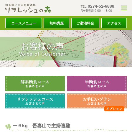
0274-52-6888
TEL.
受付時間 9:00～18:00
コースメニュー
無料講座
ご宿泊料金
アクセス
お客様の声
Voice of Customer
酵素断食コース
半断食コース
お客さまの声
お客さまの声
リフレッシュコース
お手伝いプラン
お客さまの声
お客さまの声
ー６kg 吾妻山で主婦遭難