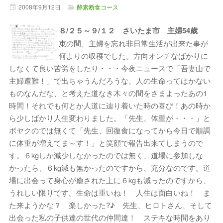
2008年
9月
12日
酵素断食コース
８/２５～９/１２ さいたま市 主婦54歳
束の間、主婦を忘れ非日常生活が出来た事が
何よりの収穫でした。方向オンチなばかりに
しなくて良い苦労をしたり・・・今夜ニュースで「吾妻山で
主婦遭難！」で出ちゃうんだろうな、人の生命ってはかない
ものなんだな、と考えた道なき木々の間をさまよったあの1
時間！それでも何とか人道に辿り着いた時の喜び！あの時か
ら少しばかり人生変わりました。「先生、体重が・・・」と
ボヤクのでは無くて「先生、回復食になってから今日で順調
に体重が増えてま～す！」と笑顔で報告出来てしまうので
す。６kgしか減少しなかったのでは無く、道場に参加しな
かったら、６kg減も無かったのですから、充分なのです。道
場に出会って身心が癒された上に６kgも減ったのですから、
うれしい限りです。生命は重いね！ 人生は面白いね！ ま
た来ようかな？ 楽しかった?♪ 先生、ヒロトさん、そして
出会った私の子供達の世代の仲間達！ ステキな時間をあり