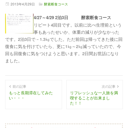
2013年
4月
29日
酵素断食コース
4/27～4/29 2泊3日 酵素断食コース
リピート4回目です。以前に比べ生理前という
事もあったせいか、体重の減りが少なかった
です。2泊3日で－1.3㎏でした。ただ前回は帰ってきた後に回
復食に気を付けていたら、更に1㎏～2㎏減っていたので、今
回も回復食に気をつけようと思います。2日間お世話になり
ました。
前の記事
次の記事
もっと長期滞在してみた
リフレッシュな一人旅を満
い・・・
喫することが出来まし
た！！