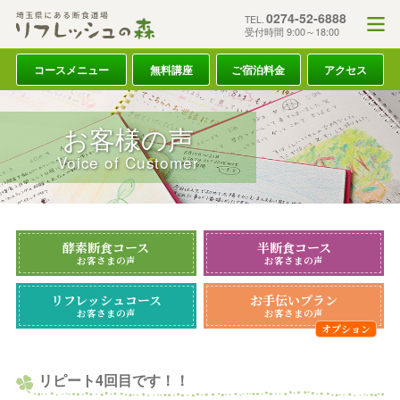
0274-52-6888
TEL.
受付時間 9:00～18:00
コースメニュー
無料講座
ご宿泊料金
アクセス
お客様の声
Voice of Customer
酵素断食コース
半断食コース
お客さまの声
お客さまの声
リフレッシュコース
お手伝いプラン
お客さまの声
お客さまの声
リピート4回目です！！