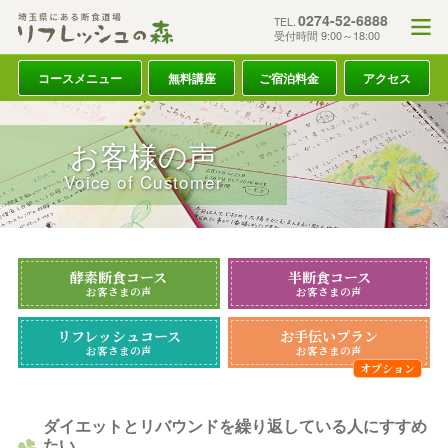
0274-52-6888
TEL.
受付時間 9:00～18:00
コースメニュー
無料講座
ご宿泊料金
アクセス
お客様の声
Voice of Customer
酵素断食コース
半断食コース
お客さまの声
お客さまの声
リフレッシュコース
お手伝いプラン
お客さまの声
お客さまの声
ダイエットとリバウンドを繰り返している人にすすめ
たい