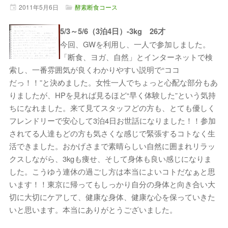
2011年
5月
6日
酵素断食コース
5/3～5/6（3泊4日）-3kg 26才
今回、GWを利用し、一人で参加しました。
「断食、ヨガ、自然」とインターネットで検
索し、一番雰囲気が良くわかりやすい説明で“ココ
だっ！！”と決めました。女性一人でちょっと心配な部分もあ
りましたが、HPを見れば見るほど“早く体験した”という気持
ちになれました。来て見てスタッフどの方も、とても優しく
フレンドリーで安心して3泊4日お世話になりました！！参加
されてる人達もどの方も気さくな感じで緊張するコトなく生
活できました。おかげさまで素晴らしい自然に囲まれリラッ
クスしながら、3kgも痩せ、そして身体も良い感じになりま
した。こうゆう連休の過ごし方は本当によいコトだなぁと思
います！！東京に帰ってもしっかり自分の身体と向き合い大
切に大切にケアして、健康な身体、健康な心を保っていきた
いと思います。本当にありがとうございました。