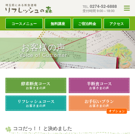
0274-52-6888
TEL.
受付時間 9:00～18:00
コースメニュー
無料講座
ご宿泊料金
アクセス
お客様の声
Voice of Customer
酵素断食コース
半断食コース
お客さまの声
お客さまの声
リフレッシュコース
お手伝いプラン
お客さまの声
お客さまの声
ココだっ！！ と決めました