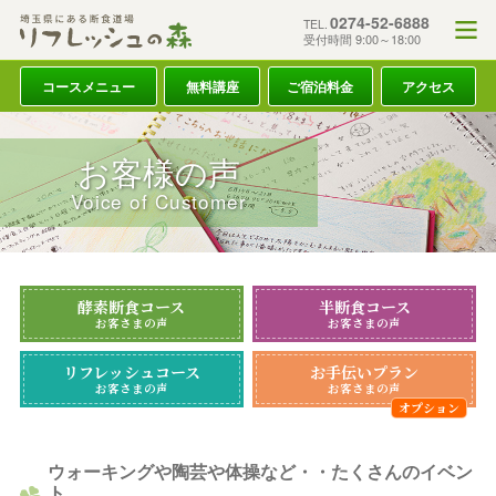
0274-52-6888
TEL.
受付時間 9:00～18:00
コースメニュー
無料講座
ご宿泊料金
アクセス
お客様の声
Voice of Customer
酵素断食コース
半断食コース
お客さまの声
お客さまの声
リフレッシュコース
お手伝いプラン
お客さまの声
お客さまの声
ウォーキングや陶芸や体操など・・たくさんのイベン
ト