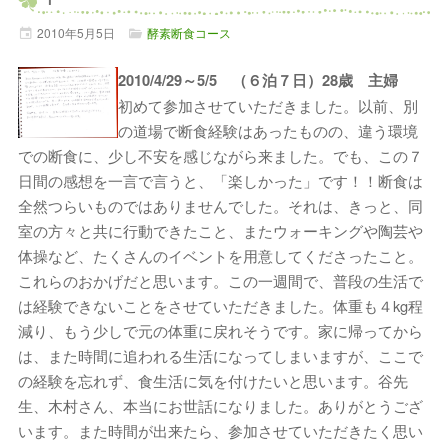
2010年
5月
5日
酵素断食コース
2010/4/29～5/5 （６泊７日）28歳 主婦
初めて参加させていただきました。以前、別
の道場で断食経験はあったものの、違う環境
での断食に、少し不安を感じながら来ました。でも、この７
日間の感想を一言で言うと、「楽しかった」です！！断食は
全然つらいものではありませんでした。それは、きっと、同
室の方々と共に行動できたこと、またウォーキングや陶芸や
体操など、たくさんのイベントを用意してくださったこと。
これらのおかげだと思います。この一週間で、普段の生活で
は経験できないことをさせていただきました。体重も４kg程
減り、もう少しで元の体重に戻れそうです。家に帰ってから
は、また時間に追われる生活になってしまいますが、ここで
の経験を忘れず、食生活に気を付けたいと思います。谷先
生、木村さん、本当にお世話になりました。ありがとうござ
います。また時間が出来たら、参加させていただきたく思い