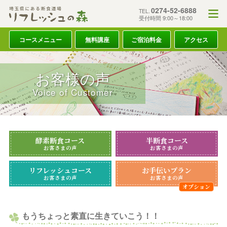
0274-52-6888
TEL.
受付時間 9:00～18:00
コースメニュー
無料講座
ご宿泊料金
アクセス
お客様の声
Voice of Customer
酵素断食コース
半断食コース
お客さまの声
お客さまの声
リフレッシュコース
お手伝いプラン
お客さまの声
お客さまの声
もうちょっと素直に生きていこう！！