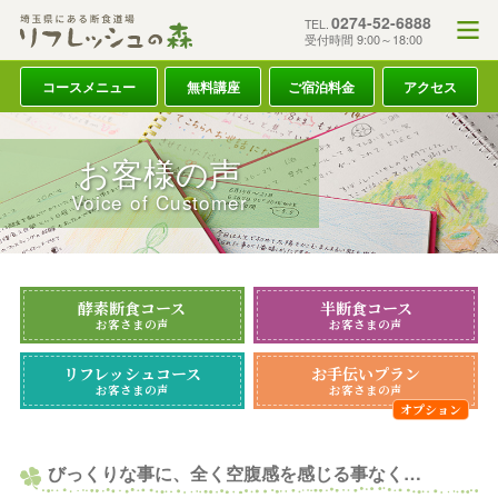
0274-52-6888
TEL.
受付時間 9:00～18:00
コースメニュー
無料講座
ご宿泊料金
アクセス
お客様の声
Voice of Customer
酵素断食コース
半断食コース
お客さまの声
お客さまの声
リフレッシュコース
お手伝いプラン
お客さまの声
お客さまの声
びっくりな事に、全く空腹感を感じる事なく…