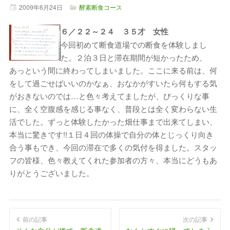
2009年
6月
24日
酵素断食コース
６／２２～２４ ３５才 女性
今回初めて断食道場での断食を体験しまし
た。２泊３日と滞在期間が短かったため、
あっという間に終わってしまいました。ここに来る前は、何
をして過ごせばいいのかなぁ、おなかがすいたら何もする気
がおきないのでは…と色々考えてましたが、びっくりな事
に、全く空腹感を感じる事なく、普段とは全く変わらない生
活でした。ずっと体験したかった畑仕事まで出来てしまい、
本当に驚きです!!１日４回の体操で自分の体とじっくり向き
合う事もでき、今回の滞在で多くの気付を得ました。スタッ
フの皆様、色々教えてくれた参加者の方々、本当にどうもあ
りがとうございました。
前の記事
次の記事