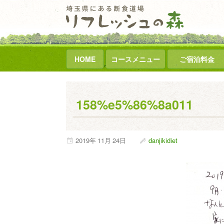
HOME
コースメニュー
ご宿泊料金
158%e5%86%8a011
2019年
11月
24日
danjikidiet