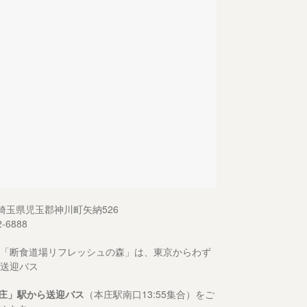
13 埼玉県児玉郡神川町矢納526
2-6888
「断食道場リフレッシュの森」は、東京からわず
送迎バス
庄」駅から送迎バス
（本庄駅南口13:55集合）をご