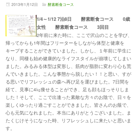
2013年
1月
12日
酵素断食コース
1/4～1/12 7泊8日 酵素断食コース 0歳
女性 酵素断食コース 3回目
2年前に来た時に、ここで沢山のことを学び、
帰ってからも1年間はフリーターをしながら体型と健康を
キープすることができていました。しかし、１年前に学生に
なり、同棲も始め健康的なライフスタイルが崩壊してしまい
ました。みるみる体型は変形し、筋肉が脂肪に変わり心も荒
んでいきました。こんな事態から脱したい！！と思い、すが
る思いでリフレッシュの森へ再び足を運びました。7日間を
経て、見事に4㎏痩せることができ、足も顔もほっそりしま
した！そして、ここで出逢った素敵な方々のお陰で、日々を
楽しくゆったり過ごすことができました。皆さんのお蔭で、
心も元気になれました。本当にありがとうございました。ま
たくじけそうになった時、リフレッシュしに来たいと思いま
す。