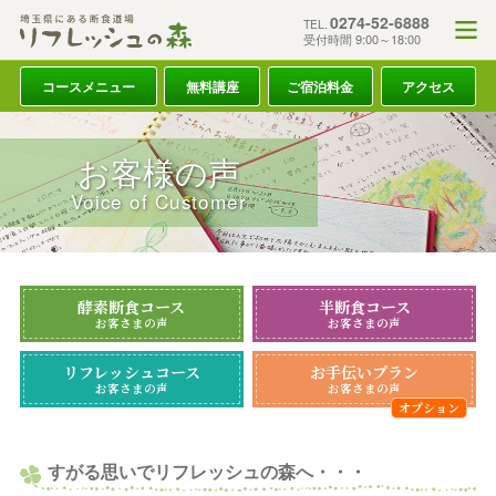
0274-52-6888
TEL.
受付時間 9:00～18:00
コースメニュー
無料講座
ご宿泊料金
アクセス
お客様の声
Voice of Customer
酵素断食コース
半断食コース
お客さまの声
お客さまの声
リフレッシュコース
お手伝いプラン
お客さまの声
お客さまの声
すがる思いでリフレッシュの森へ・・・