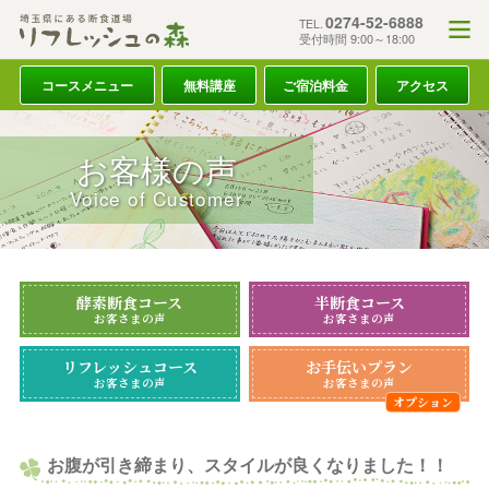
0274-52-6888
TEL.
受付時間 9:00～18:00
コースメニュー
無料講座
ご宿泊料金
アクセス
お客様の声
Voice of Customer
酵素断食コース
半断食コース
お客さまの声
お客さまの声
リフレッシュコース
お手伝いプラン
お客さまの声
お客さまの声
お腹が引き締まり、スタイルが良くなりました！！