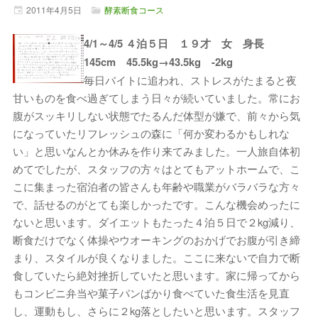
2011年
4月
5日
酵素断食コース
4/1～4/5 ４泊５日 １９才 女 身長
145cm 45.5kg→43.5kg -2kg
毎日バイトに追われ、ストレスがたまると夜
甘いものを食べ過ぎてしまう日々が続いていました。常にお
腹がスッキリしない状態でたるんだ体型が嫌で、前々から気
になっていたリフレッシュの森に「何か変わるかもしれな
い」と思いなんとか休みを作り来てみました。一人旅自体初
めてでしたが、スタッフの方々はとてもアットホームで、こ
こに集まった宿泊者の皆さんも年齢や職業がバラバラな方々
で、話せるのがとても楽しかったです。こんな機会めったに
ないと思います。ダイエットもたった４泊５日で２kg減り、
断食だけでなく体操やウオーキングのおかげでお腹が引き締
まり、スタイルが良くなりました。ここに来ないで自力で断
食していたら絶対挫折していたと思います。家に帰ってから
もコンビニ弁当や菓子パンばかり食べていた食生活を見直
し、運動もし、さらに２kg落としたいと思います。スタッフ