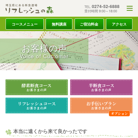
0274-52-6888
TEL.
受付時間 9:00～18:00
コースメニュー
無料講座
ご宿泊料金
アクセス
お客様の声
Voice of Customer
酵素断食コース
半断食コース
お客さまの声
お客さまの声
リフレッシュコース
お手伝いプラン
お客さまの声
お客さまの声
本当に遠くから来て良かったです