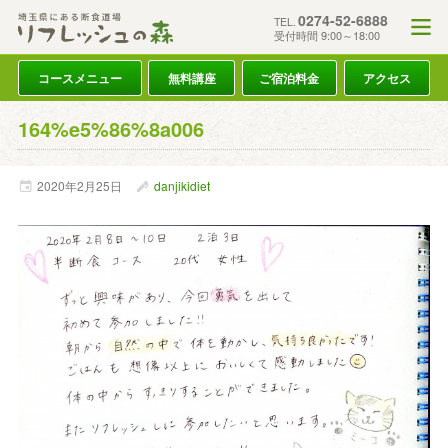
0274-52-6888
TEL.
受付時間 9:00～18:00
コースメニュー
無料講座
ご宿泊料金
アクセス
164%e5%86%8a006
2020年
2月
25日
danjikidiet