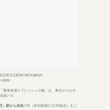
13 埼玉県児玉郡神川町矢納526
2-6888
「断食道場リフレッシュの森」は、東京からわず
送迎バス
庄」駅から送迎バス
（本庄駅南口13:55集合）をご