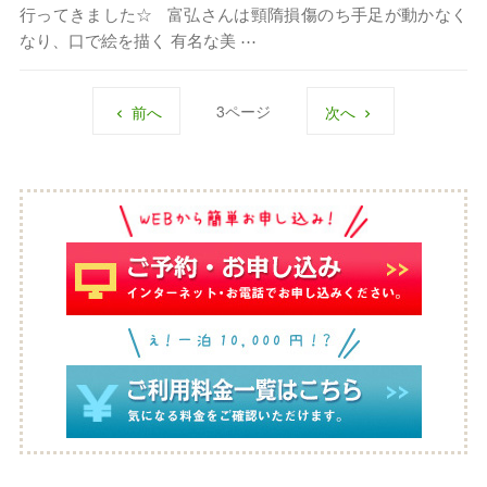
行ってきました☆ 富弘さんは頸隋損傷のち手足が動かなく
なり、口で絵を描く 有名な美 ⋯
3
前へ
次へ