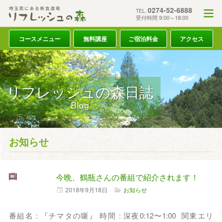
0274-52-6888
TEL.
受付時間 9:00～18:00
コースメニュー
無料講座
ご宿泊料金
アクセス
リフレッシュの森日誌
Blog
お知らせ
今晩、鶴瓶さんの番組で紹介されます！
2018年
9月
18日
お知らせ
番組名 : 『チマタの噺』 時間 : 深夜0:12〜1:00 関東エリ