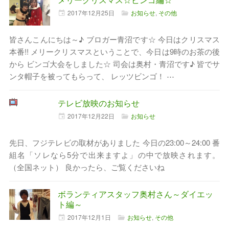
2017年
12月
25日
お知らせ
,
その他
皆さんこんにちは～♪ ブロガー青沼です☆ 今日はクリスマス
本番!! メリークリスマスということで、今日は9時のお茶の後
から ビンゴ大会をしました☆ 司会は奥村・青沼です♪ 皆でサ
ンタ帽子を被ってもらって、 レッツビンゴ！ ⋯
テレビ放映のお知らせ
2017年
12月
22日
お知らせ
先日、フジテレビの取材がありました 今日の23:00～24:00 番
組名「ソレなら5分で出来ますよ」の中で放映されます。
（全国ネット） 良かったら、ご覧くださいね
ボランティアスタッフ奥村さん～ダイエッ
ト編～
2017年
12月
1日
お知らせ
,
その他