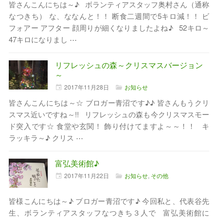
皆さんこんにちは～♪ ボランティアスタッフ奥村さん（通称
なつきち） な、ななんと！！ 断食二週間で5キロ減！！ ビ
フォアー アフター 顔周りが細くなりましたよね♪ 52キロ～
47キロになりまし ⋯
リフレッシュの森～クリスマスバージョン
～
2017年
11月
28日
お知らせ
皆さんこんにちは～☆ ブロガー青沼です♪♪ 皆さんもうクリ
スマス近いですね～!! リフレッシュの森も今クリスマスモー
ド突入です☆ 食堂や玄関！ 飾り付けてますよ～～！！ キ
ラッキラ～♪ クリス ⋯
富弘美術館♪
2017年
11月
22日
お知らせ
,
その他
皆様こんにちは～♪ ブロガー青沼です♪ 今回私と、代表谷先
生、ボランティアスタッフなつきち３人で 富弘美術館に