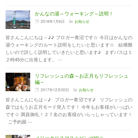
かんなの湯～ウォーキング～説明！
2018年
1月
6日
お知らせ
皆さんこんにちは～♪♪ ブロガー青沼です☆ 今日はかんなの
湯ウォーキングのルート説明をしたいと思います☆ 結構難
しいので詳しく説明していきたいと思います♪ まずバスは１
２時45分に出発します。 ⋯
リフレッシュの森～お正月もリフレッシュ
編～
2017年
12月
30日
お知らせ
皆さんこんにちは～♪ ブロガー青沼です♪ リフレッシュの
森ではもうお正月モード突入です！ 今年もお客様がいっぱい
です☆ 満員御礼！２７名のお客様がいらっしゃっています！
ご予約困 ⋯
メリークリスマス☆ビンゴ編☆