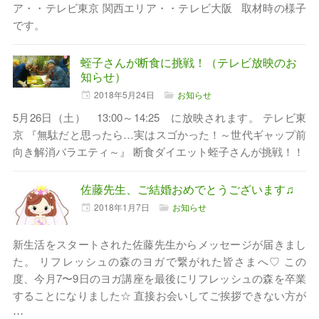
ア・・テレビ東京 関西エリア・・テレビ大阪 取材時の様子
です。
蛭子さんが断食に挑戦！（テレビ放映のお
知らせ）
2018年
5月
24日
お知らせ
5月26日（土） 13:00～14:25 に放映されます。 テレビ東
京 『無駄だと思ったら…実はスゴかった！～世代ギャップ前
向き解消バラエティ～』 断食ダイエット蛭子さんが挑戦！！
佐藤先生、ご結婚おめでとうございます♫
2018年
1月
7日
お知らせ
新生活をスタートされた佐藤先生からメッセージが届きまし
た。 リフレッシュの森のヨガで繋がれた皆さまへ♡ この
度、今月7〜9日のヨガ講座を最後にリフレッシュの森を卒業
することになりました☆ 直接お会いしてご挨拶できない方が
⋯