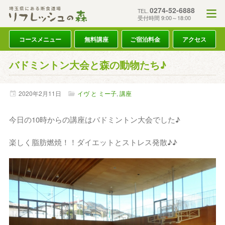
0274-52-6888
TEL.
受付時間 9:00～18:00
コースメニュー
無料講座
ご宿泊料金
アクセス
バドミントン大会と森の動物たち♪
2020年
2月
11日
イヴ と ミー子
,
講座
今日の10時からの講座はバドミントン大会でした♪
楽しく脂肪燃焼！！ダイエットとストレス発散♪♪