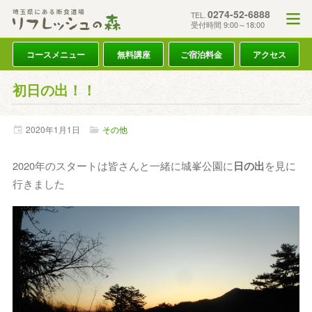
0274-52-6888
TEL.
受付時間 9:00～18:00
コースメニュー
無料講座
ご宿泊料金
アクセス
初日の出！！
2020年
1月
1日
その他
2020年のスタートは皆さんと一緒に城峯公園に
日の出
を見に
行きました