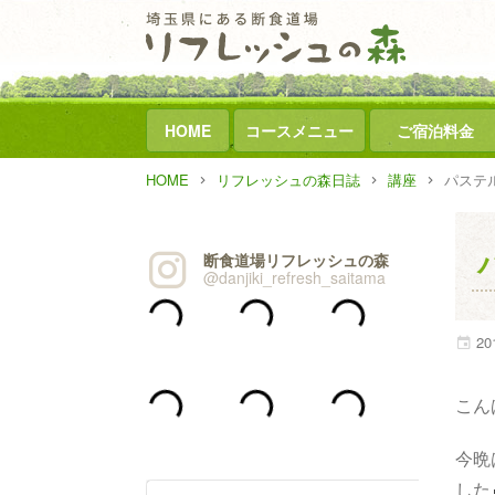
HOME
コースメニュー
ご宿泊料金
HOME
リフレッシュの森日誌
講座
パステ
断食道場リフレッシュの森
@danjiki_refresh_saitama
20
こん
今晩
した