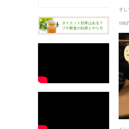
そし
10
ダイエット効果はある？
プチ断食の効果とやり方
ペン