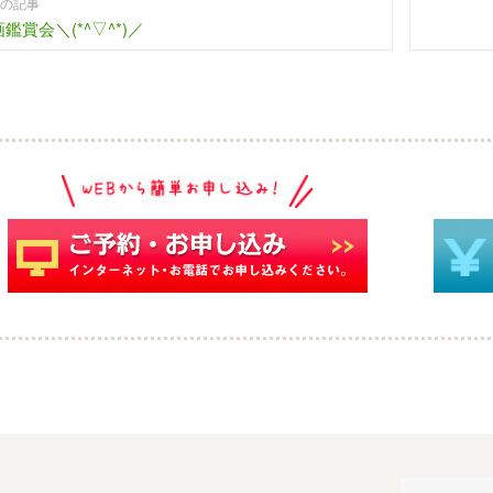
の記事
鑑賞会＼(*^▽^*)／