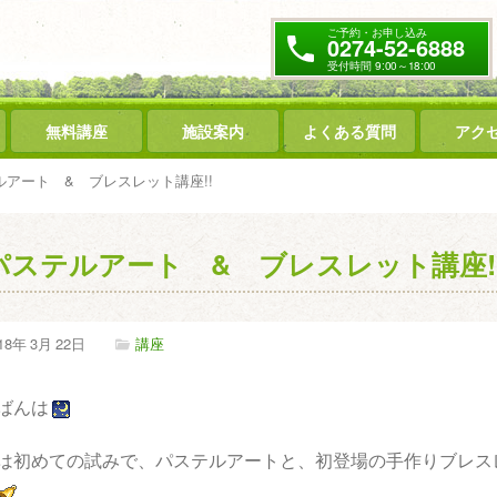
ご予約・お申し込み
0274-52-6888
受付時間 9:00～18:00
無料講座
施設案内
よくある質問
アク
ルアート & ブレスレット講座!!
パステルアート & ブレスレット講座!
18年
3月
22日
講座
ばんは
は初めての試みで、パステルアートと、初登場の手作りブレス