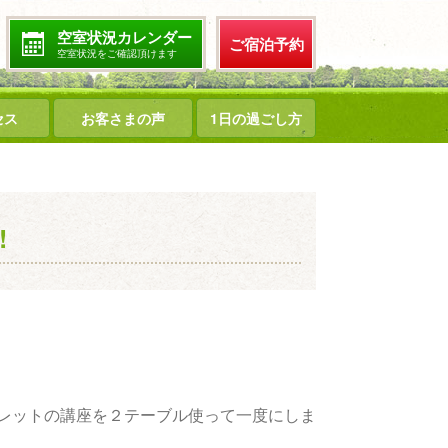
空室状況カレンダー
ご宿泊予約
空室状況をご確認頂けます
セス
お客さまの声
1日の過ごし方
!
レットの講座を２テーブル使って一度にしま