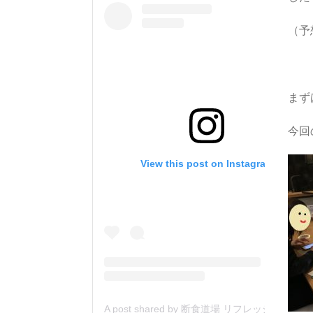
（予
まず
今回
View this post on Instagram
A post shared by 断食道場 リフレッシュの森 (@danjiki_refresh_saitama)