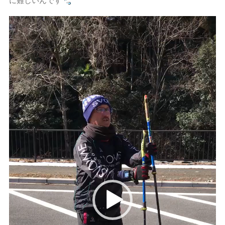
動
画
プ
レー
ヤー