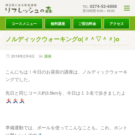
0274-52-6888
TEL.
受付時間 9:00～18:00
コースメニュー
無料講座
ご宿泊料金
アクセス
ノルディックウォーキングo(〃＾▽＾〃)o
2018年
2月
4日
講座
こんにちは！今日のお昼前の講座は、ノルディックウォーキ
ングでした。
先日と同じコース約3.5kmを、今日は１３名で歩きましたよ
準備運動では、ポールを使ってこんなことも。これ、ホント
に難しいんです