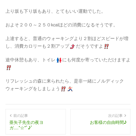
上り坂も下り坂もあり、とてもいい運動でした。
およそ２００～２５０kcalほどの消費になるそうです。
上達すると、普通のウォーキングより２割ほどスピードが増
し、消費カロリーも２割アップ
だそうですよ
途中休憩もあり、トイレ
にも何度か寄っていただけますよ
リフレッシュの森に来られたら、是非一緒にノルディック
ウォーキングをしましょう
前の記事
次の記事
亜矢子先生の夜ヨ
お客様の自由時間♪
ガ....*☆*ﾟ♪ﾟ