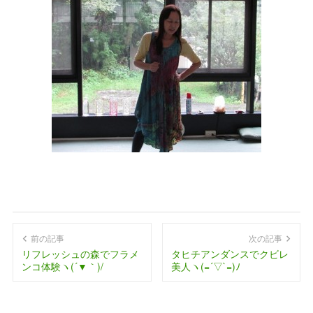
前の記事
次の記事
リフレッシュの森でフラメ
タヒチアンダンスでクビレ
ンコ体験ヽ(´▼｀)/
美人ヽ(=´▽`=)ﾉ