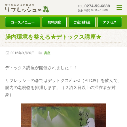
0274-52-6888
TEL.
受付時間 9:00～18:00
コースメニュー
無料講座
ご宿泊料金
アクセス
腸内環境を整える★デトックス講座★
2016年
9月
20日
講座
デトックス講座が開催されました！！
リフレッシュの森ではデットクスｼﾞｭｰｽ（PITOA）を飲んで、
腸内の老廃物を排泄します。（２泊３日以上の滞在者が対
象）