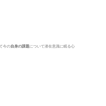
て今の
自身の課題
について潜在意識に眠る心