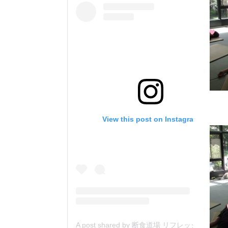
View this post on Instagram
A post shared by 断食道場 リフレッシュの森 (@danjiki_refresh_saitama)