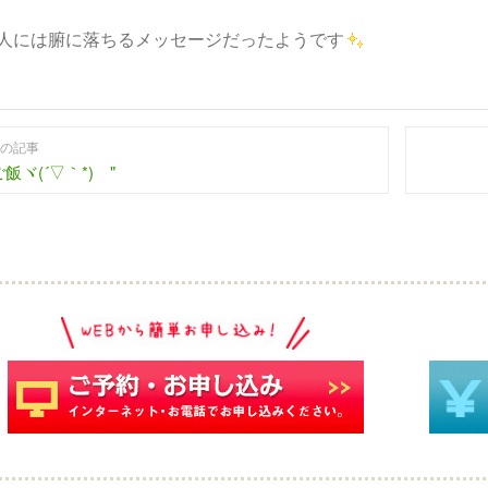
人には腑に落ちるメッセージだったようです
の記事
飯ヾ(´▽｀*)ゝ"