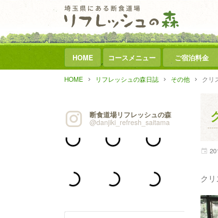
HOME
コースメニュー
ご宿泊料金
HOME
リフレッシュの森日誌
その他
クリ
断食道場リフレッシュの森
@danjiki_refresh_saitama
20
クリ