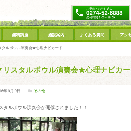
ご予約・お申し込み
0274-52-6888
受付時間 9:00～18:00
無料講座
施設案内
よくある質問
アク
スタルボウル演奏会★心理ナビカード
クリスタルボウル演奏会★心理ナビカー
16年
9月
9日
その他
スタルボウル演奏会が開催されました！！