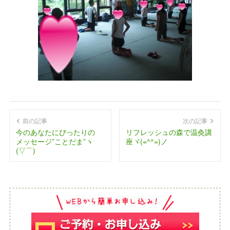
前の記事
次の記事
今のあなたにぴったりの
リフレッシュの森で温灸講
メッセージ”ことだま”ヽ
座ヾ(=^^=)ノ
(▽⌒)