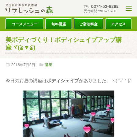
0274-52-6888
TEL.
受付時間 9:00～18:00
コースメニュー
無料講座
ご宿泊料金
アクセス
美ボディづくり！ボディシェイプアップ講
座ヾ(≧▼≦)ゞ
2016年
7月
2日
講座
今日のお昼の講座は
ボディシェイプ
がありました。ヽ(´▽｀)/