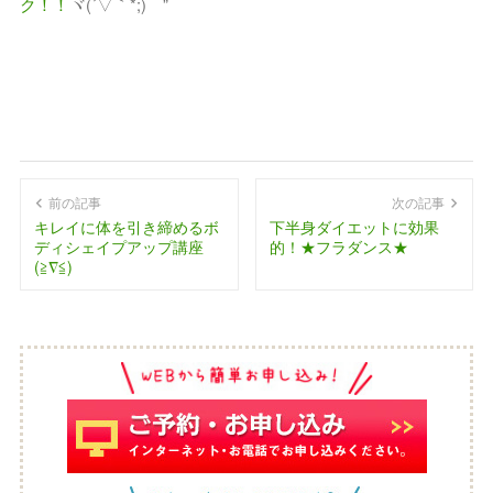
ク！！
ヾ(´▽｀*;)ゝ”
前の記事
次の記事
キレイに体を引き締めるボ
下半身ダイエットに効果
ディシェイプアップ講座
的！★フラダンス★
(≧∇≦)