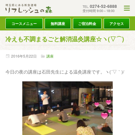
0274-52-6888
TEL.
受付時間 9:00～18:00
コースメニュー
無料講座
ご宿泊料金
アクセス
冷えも不調まるごと解消温灸講座☆ヽ(▽⌒)
2016年
5月
22日
講座
今日の夜の講座は石田先生による温灸講座です。ヽ(´▽｀)/