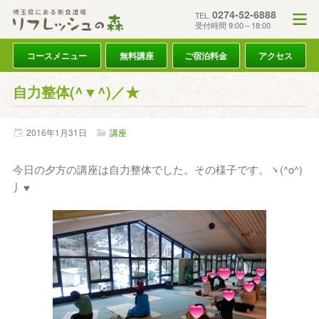
0274-52-6888
TEL.
受付時間 9:00～18:00
コースメニュー
無料講座
ご宿泊料金
アクセス
自力整体(^▼^)／★
2016年
1月
31日
講座
今日の夕方の講座は自力整体でした。その様子です。ヽ(^o^)
丿♥