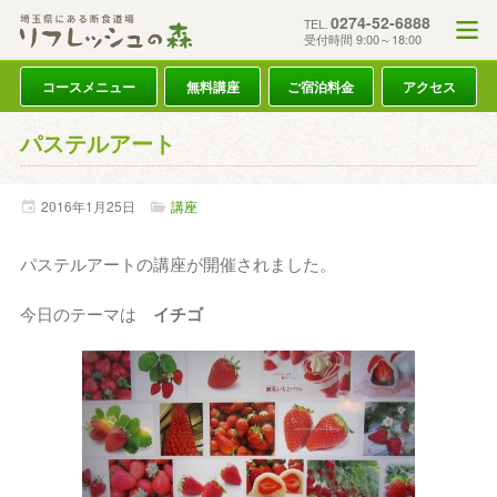
0274-52-6888
TEL.
受付時間 9:00～18:00
コースメニュー
無料講座
ご宿泊料金
アクセス
パステルアート
2016年
1月
25日
講座
パステルアートの講座が開催されました。
今日のテーマは
イチゴ