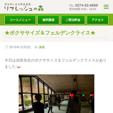
0274-52-6888
TEL.
受付時間 9:00～18:00
コースメニュー
無料講座
ご宿泊料金
アクセス
★ボクササイズ＆フェルデンクライス★
2015年
12月
2日
講座
今日は吉田先生のボクササイズ＆フェルデンクライスがあり
ました