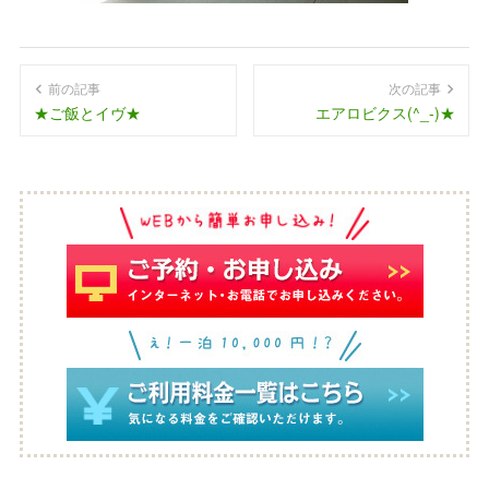
前の記事
次の記事
★ご飯とイヴ★
エアロビクス(^_-)★