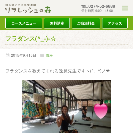
0274-52-6888
TEL.
受付時間 9:00～18:00
コースメニュー
無料講座
ご宿泊料金
アクセス
フラダンス(^_-)-☆
2015年
9月
15日
講座
フラダンスを教えてくれる逸見先生ですヽ(^。^)ノ❤