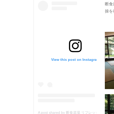
断食
操を
View this post on Instagram
A post shared by 断食道場 リフレッシュの森 (@danjiki_refresh_saitama)