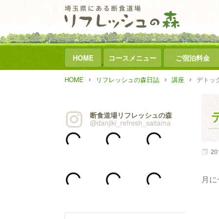
HOME
コースメニュー
ご宿泊料金
HOME
リフレッシュの森日誌
講座
デトッ
断食道場リフレッシュの森
@danjiki_refresh_saitama
20
月に