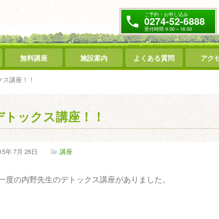
ご予約・お申し込み
0274-52-6888
受付時間 9:00～18:00
無料講座
施設案内
よくある質問
アク
クス講座！！
デトックス講座！！
15年
7月
26日
講座
一度の内野先生のデトックス講座がありました。