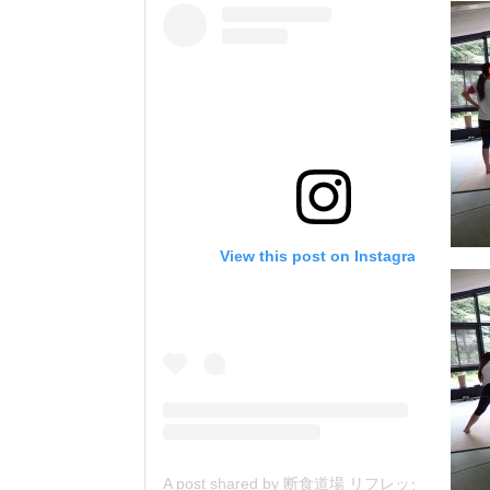
View this post on Instagram
A post shared by 断食道場 リフレッシュの森 (@danjiki_refresh_saitama)