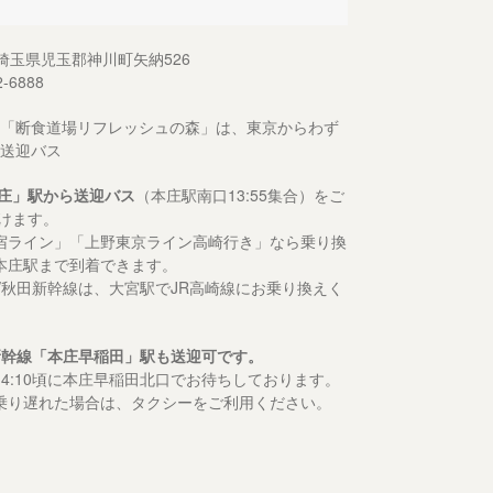
13 埼玉県児玉郡神川町矢納526
2-6888
「断食道場リフレッシュの森」は、東京からわず
送迎バス
庄」駅から送迎バス
（本庄駅南口13:55集合）をご
けます。
宿ライン」「上野東京ライン高崎行き」なら乗り換
本庄駅まで到着できます。
形/秋田新幹線は、大宮駅でJR高崎線にお乗り換えく
新幹線「本庄早稲田」駅も送迎可です。
14:10頃に本庄早稲田北口でお待ちしております。
乗り遅れた場合は、タクシーをご利用ください。