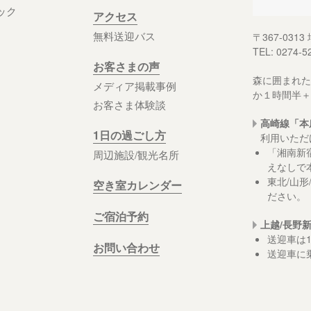
ック
アクセス
無料送迎バス
〒367-03
TEL: 0274-5
お客さまの声
森に囲まれた
メディア掲載事例
か１時間半＋
お客さま体験談
高崎線「本
1日の過ごし方
利用いただ
「湘南新
周辺施設/観光名所
えなしで
東北/山
空き室カレンダー
ださい。
ご宿泊予約
上越/長野
送迎車は
お問い合わせ
送迎車に