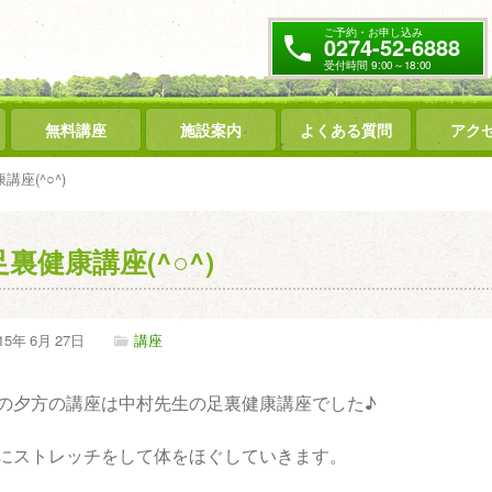
ご予約・お申し込み
0274-52-6888
受付時間 9:00～18:00
無料講座
施設案内
よくある質問
アク
講座(^○^)
足裏健康講座(^○^)
15年
6月
27日
講座
の夕方の講座は中村先生の足裏健康講座でした♪
にストレッチをして体をほぐしていきます。