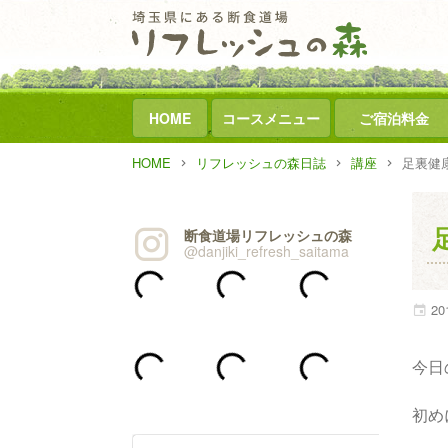
HOME
コースメニュー
ご宿泊料金
HOME
リフレッシュの森日誌
講座
足裏健康
断食道場リフレッシュの森
@danjiki_refresh_saitama
20
今日
初め