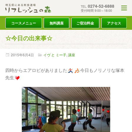
0274-52-6888
TEL.
受付時間 9:00～18:00
コースメニュー
無料講座
ご宿泊料金
アクセス
☆今日の出来事☆
2015年
6月
4日
イヴ と ミー子
,
講座
四時からエアロビがありました
今日もノリノリな塚本
先生