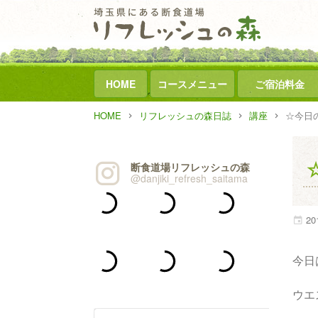
HOME
コースメニュー
ご宿泊料金
HOME
リフレッシュの森日誌
講座
☆今日
断食道場リフレッシュの森
@danjiki_refresh_saitama
20
今日
ウエ