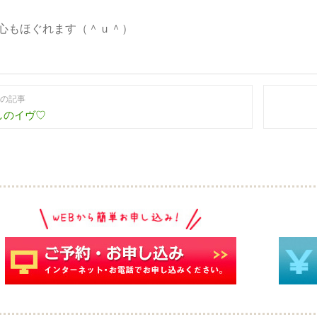
心もほぐれます（＾ｕ＾）
の記事
しのイヴ♡