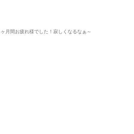
♡２ヶ月間お疲れ様でした！寂しくなるなぁ～