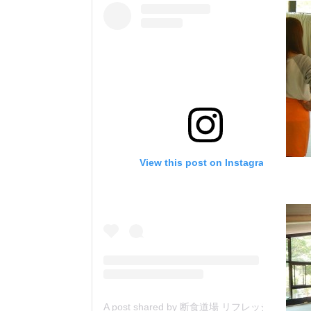
View this post on Instagram
A post shared by 断食道場 リフレッシュの森 (@danjiki_refresh_saitama)