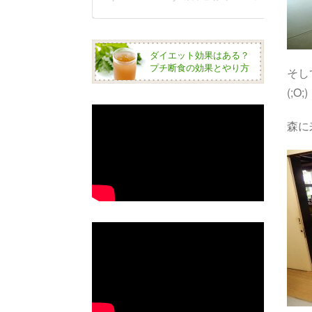
ダイエット効果はある？
プチ断食の効果とやり方
そし
(;O;)
森に