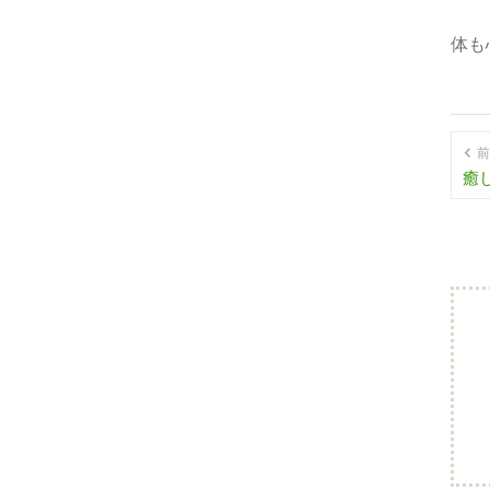
体も
前
癒