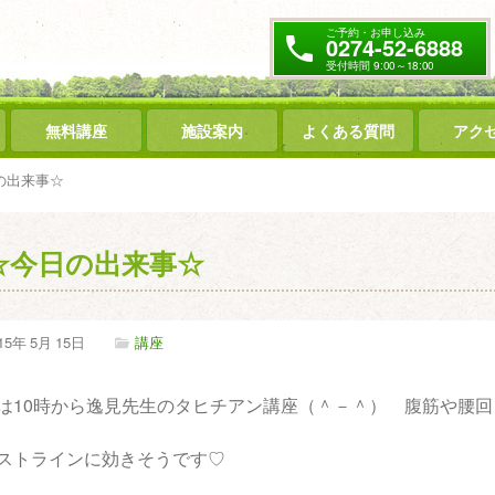
ご予約・お申し込み
0274-52-6888
受付時間 9:00～18:00
無料講座
施設案内
よくある質問
アク
の出来事☆
☆今日の出来事☆
15年
5月
15日
講座
は10時から逸見先生のタヒチアン講座（＾－＾） 腹筋や腰
ストラインに効きそうです♡