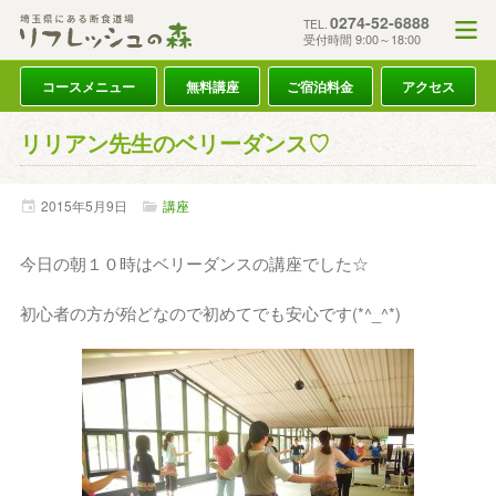
0274-52-6888
TEL.
受付時間 9:00～18:00
コースメニュー
無料講座
ご宿泊料金
アクセス
リリアン先生のベリーダンス♡
2015年
5月
9日
講座
今日の朝１０時はベリーダンスの講座でした☆
初心者の方が殆どなので初めてでも安心です(*^_^*)