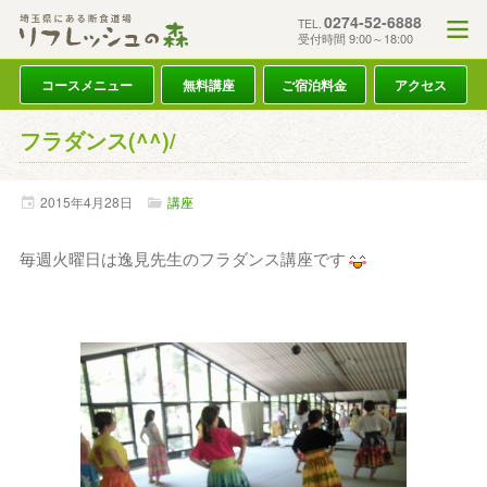
0274-52-6888
TEL.
受付時間 9:00～18:00
コースメニュー
無料講座
ご宿泊料金
アクセス
フラダンス(^^)/
2015年
4月
28日
講座
毎週火曜日は逸見先生のフラダンス講座です