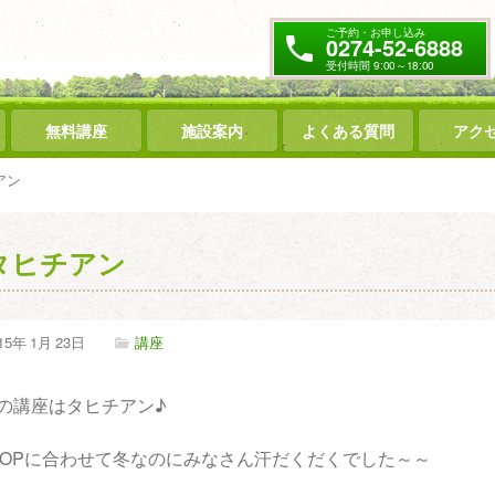
ご予約・お申し込み
0274-52-6888
受付時間 9:00～18:00
無料講座
施設案内
よくある質問
アク
アン
タヒチアン
15年
1月
23日
講座
の講座はタヒチアン♪
POPに合わせて冬なのにみなさん汗だくだくでした～～