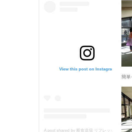
View this post on Instagram
簡単
A post shared by 断食道場 リフレッシュの森 (@danjiki_refresh_saitama)