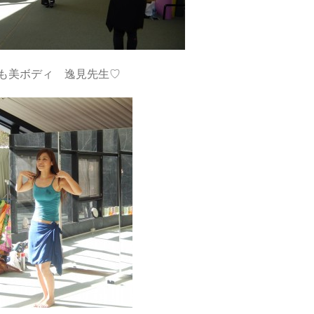
も美ボディ 逸見先生♡