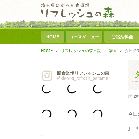
HOME
コースメニュー
ご宿泊料金
HOME
リフレッシュの森日誌
講座
タヒチ
断食道場リフレッシュの森
@danjiki_refresh_saitama
20
今日
J－