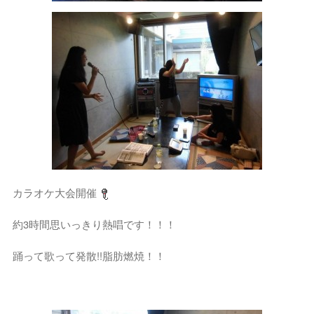
カラオケ大会開催
約3時間思いっきり熱唱です！！！
踊って歌って発散!!脂肪燃焼！！