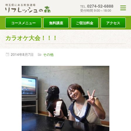
0274-52-6888
TEL.
受付時間 9:00～18:00
コースメニュー
無料講座
ご宿泊料金
アクセス
カラオケ大会！！！
2014年
8月
7日
その他