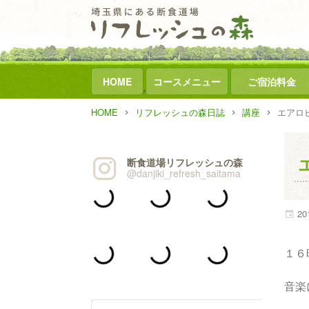
HOME
コースメニュー
ご宿泊料金
HOME
リフレッシュの森日誌
講座
エアロ
断食道場リフレッシュの森
@danjiki_refresh_saitama
20
１６
音楽