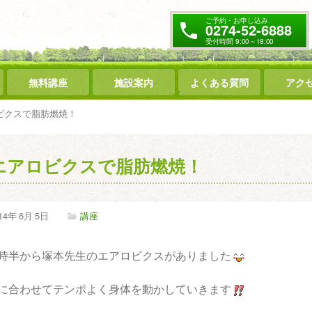
ご予約・お申し込み
0274-52-6888
受付時間 9:00～18:00
無料講座
施設案内
よくある質問
アク
ビクスで脂肪燃焼！
エアロビクスで脂肪燃焼！
14年
6月
5日
講座
時半から塚本先生のエアロビクスがありました
に合わせてテンポよく身体を動かしていきます