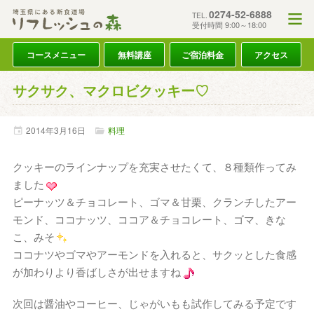
0274-52-6888
TEL.
受付時間 9:00～18:00
コースメニュー
無料講座
ご宿泊料金
アクセス
サクサク、マクロビクッキー♡
2014年
3月
16日
料理
クッキーのラインナップを充実させたくて、８種類作ってみ
ました
ピーナッツ＆チョコレート、ゴマ＆甘栗、クランチしたアー
モンド、ココナッツ、ココア＆チョコレート、ゴマ、きな
こ、みそ
ココナツやゴマやアーモンドを入れると、サクッとした食感
が加わりより香ばしさが出せますね
次回は醤油やコーヒー、じゃがいもも試作してみる予定です